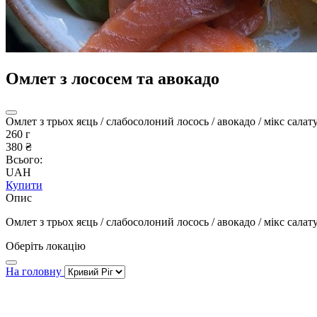
Омлет з лососем та авокадо
Омлет з трьох яєць / слабосолоний лосось / авокадо / мікс салат
260 г
380 ₴
Всього:
UAH
Купити
Опис
Омлет з трьох яєць / слабосолоний лосось / авокадо / мікс салат
Оберіть локацію
На головну