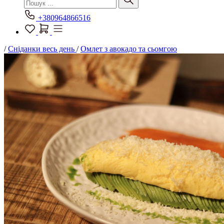
+380964866516
/
Сніданки весь день
/
Омлет з авокадо та сьомгою