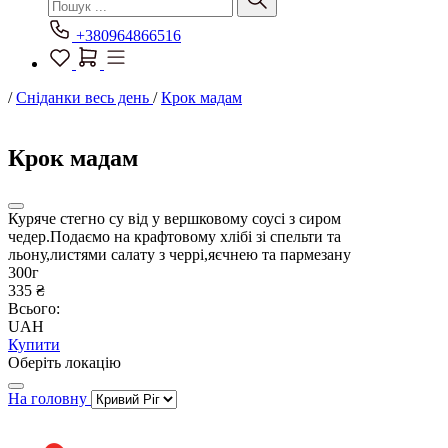
+380964866516
/
Сніданки весь день
/
Крок мадам
Крок мадам
Куряче стегно су від у вершковому соусі з сиром
чедер.Подаємо на крафтовому хлібі зі спельти та
льону,листями салату з черрі,яєчнею та пармезану
300г
335 ₴
Всього:
UAH
Купити
Оберіть локацію
На головну