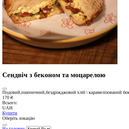
Сендвіч з беконом та моцарелою
Подовий,пшеничний,бездріжджовий хліб \ карамелізований бекон
170 ₴
Всього:
UAH
Купити
Оберіть локацію
На головну