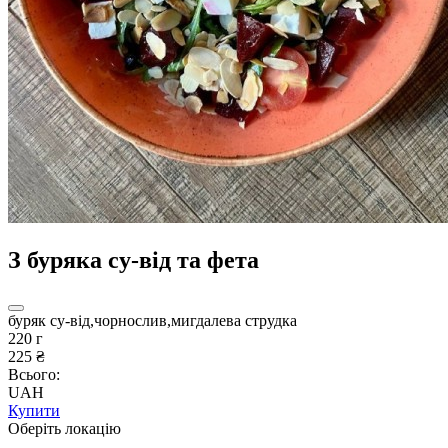
З буряка су-від та фета
буряк су-від,чорнослив,мигдалева струдка
220 г
225 ₴
Всього:
UAH
Купити
Оберіть локацію