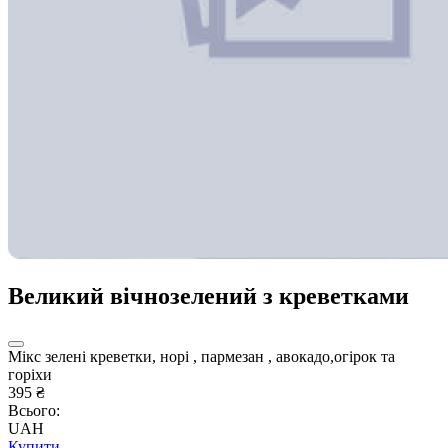
Великий вічнозелений з креветками
Мікс зелені креветки, норі , пармезан , авокадо,огірок та
горіхи
395 ₴
Всього:
UAH
Купити