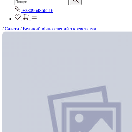
+380964866516
/
Салати
/
Великий вічнозелений з креветками