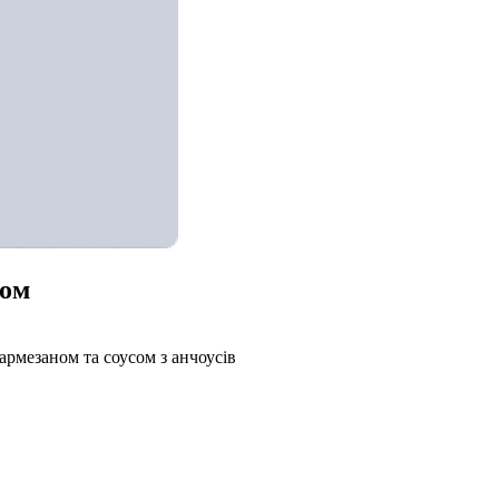
ном
армезаном та соусом з анчоусів