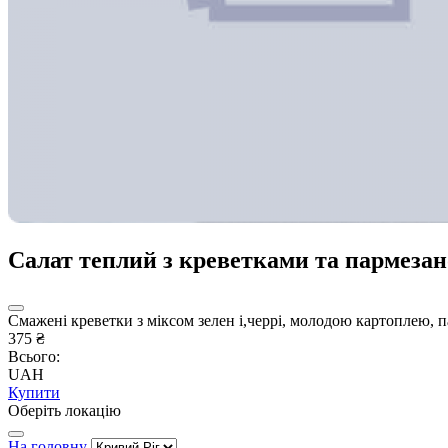
Салат теплий з креветками та пармеза
Смажені креветки з міксом зелен і,черрі, молодою картоплею, п
375 ₴
Всього:
UAH
Купити
Оберіть локацію
На головну