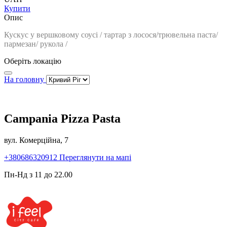
Купити
Опис
Кускус у вершковому соусі / тартар з лосося/трювельна паста/
пармезан/ рукола /
Оберіть локацію
На головну
Campania Pizza Pasta
вул. Комерційна, 7
+380686320912
Переглянути на мапі
Пн-Нд з 11 до 22.00