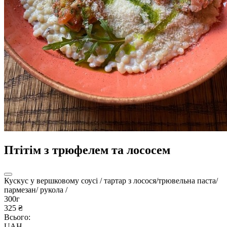
Птітім з трюфелем та лососем
Кускус у вершковому соусі / тартар з лосося/трювельна паста/
пармезан/ рукола /
300г
325 ₴
Всього:
UAH