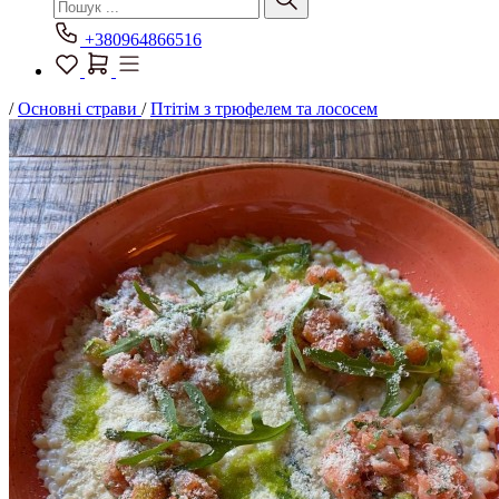
+380964866516
/
Основні страви
/
Птітім з трюфелем та лососем