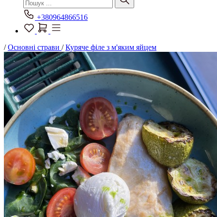
+380964866516
/
Основні страви
/
Куряче філе з м'яким яйцем