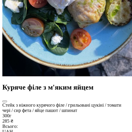
Куряче філе з м'яким яйцем
Стейк з ніжного курячого філе / грильовані цукіні / томати
чері / сир фета / яйце пашот / шпинат
300г
285 ₴
Всього:
UAH