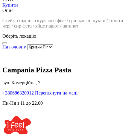
Купити
Опис
Стейк з ніжного курячого філе / грильовані цукіні / томати
чері / сир фета / яйце пашот / шпинат
Оберіть локацію
На головну
Campania Pizza Pasta
вул. Комерційна, 7
+380686320912
Переглянути на мапі
Пн-Нд з 11 до 22.00