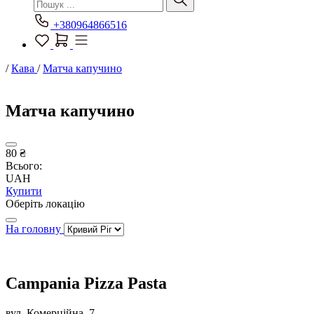
+380964866516
/
Кава
/
Матча капучино
Матча капучино
80 ₴
Всього:
UAH
Купити
Оберіть локацію
На головну
Campania Pizza Pasta
вул. Комерційна, 7