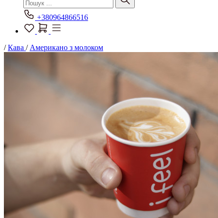
+380964866516
/
Кава
/
Американо з молоком