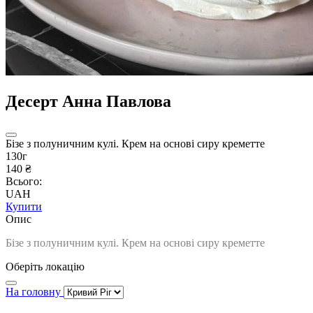
Десерт Анна Павлова
Бізе з полуничним кулі. Крем на основі сиру креметте
130г
140 ₴
Всього:
UAH
Купити
Опис
Бізе з полуничним кулі. Крем на основі сиру креметте
Оберіть локацію
На головну