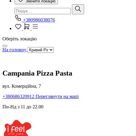
Змінити локацію
+380986038076
Оберіть локацію
На головну
Campania Pizza Pasta
вул. Комерційна, 7
+380686320912
Переглянути на мапі
Пн-Нд з 11 до 22.00