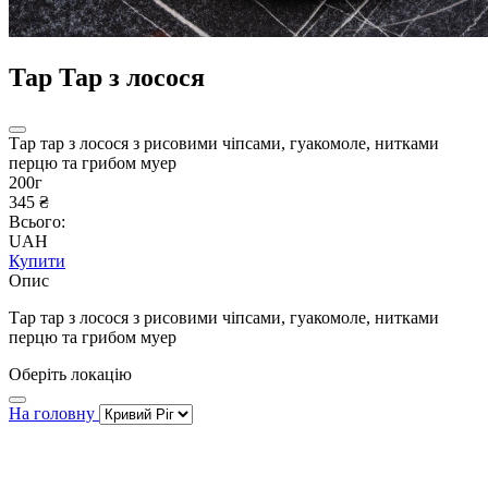
Тар Тар з лосося
Тар тар з лосося з рисовими чіпсами, гуакомоле, нитками
перцю та грибом муер
200г
345 ₴
Всього:
UAH
Купити
Опис
Тар тар з лосося з рисовими чіпсами, гуакомоле, нитками
перцю та грибом муер
Оберіть локацію
На головну