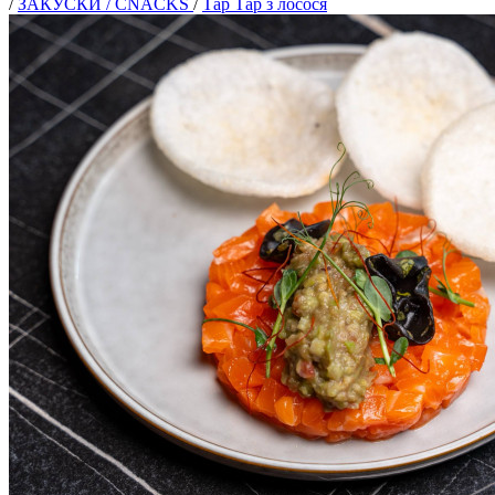
/
ЗАКУСКИ / CNACKS
/
Тар Тар з лосося