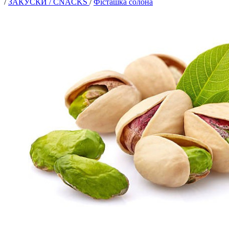
/
ЗАКУСКИ / CNACKS
/
Фісташка солона