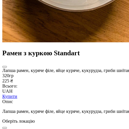
Рамен з куркою Standart
Лапша рамен, куряче філе, яйце куряче, кукурудза, гриби шиїтак
320гр
225 ₴
Всього:
UAH
Купити
Опис
Лапша рамен, куряче філе, яйце куряче, кукурудза, гриби шиїтак
Оберіть локацію