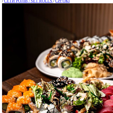
/
СЕТИ РОЛІВ / SET ROLLS
/
Сет ОКІ