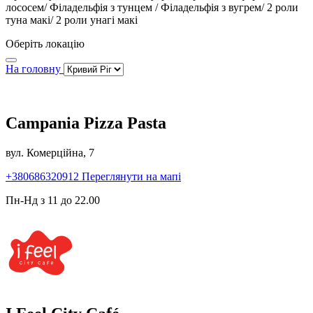
лососем/ Філадельфія з тунцем / Філадельфія з вугрем/ 2 роли
туна макі/ 2 роли унагі макі
Оберіть локацію
На головну
Campania Pizza Pasta
вул. Комерційна, 7
+380686320912
Переглянути на мапі
Пн-Нд з 11 до 22.00