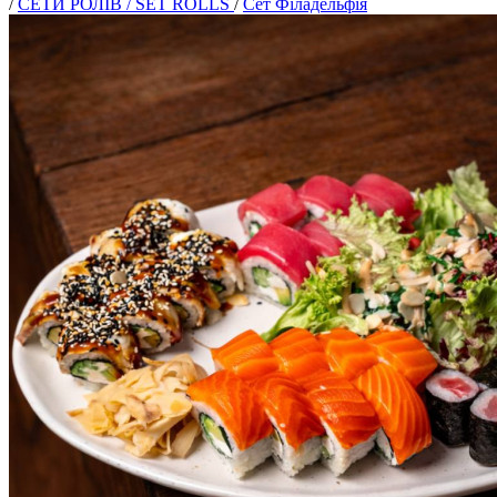
/
СЕТИ РОЛІВ / SET ROLLS
/
Сет Філадельфія