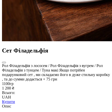
Сет Філадельфія
Рол Філадельфія з лососем / Рол Філадельфія з вугрем / Рол
Філадельфія з тунцем / Туна макі Якщо потрібен
подарунковий сет , ми складаємо його в дуже стильну коробку
, та до сумми додається + 75 грн
1100гр
1 200 ₴
Всього:
UAH
Купити
Опис