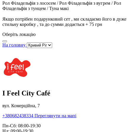
Рол Філадельфія з лососем / Рол Філадельфія з вугрем / Рол
Філадельфія з тунцем / Туна макі
Якщо потрібен подарунковий сет , ми складаємо його в дуже
стильну коробку , та до сумми додається + 75 грн
Оберіть локацію
На головну
I Feel City Café
вул. Комерційна, 7
+380682438334
Переглянути на мапі
Пн-Сб: 08:00-19:30
Нд: 09:00-19:30