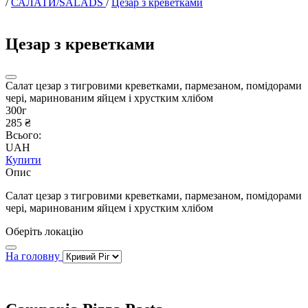
/
САЛАТИ/SALADS
/
Цезар з креветками
Цезар з креветками
Салат цезар з тигровими креветками, пармезаном, помідорами
чері, маринованим яйцем і хрустким хлібом
300г
285 ₴
Всього:
UAH
Купити
Опис
Салат цезар з тигровими креветками, пармезаном, помідорами
чері, маринованим яйцем і хрустким хлібом
Оберіть локацію
На головну