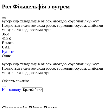
Рол Філадельфія з вугрем
вугор/ сир філадельфія/ огірок/ авокадо/ соус унагі/ кунжут
Подаються з салатом лола россо, горіховим соусом, слайсами
мигдалю та водоростями чука
365г
415 ₴
Всього:
UAH
Купити
Опис
вугор/ сир філадельфія/ огірок/ авокадо/ соус унагі/ кунжут
Подаються з салатом лола россо, горіховим соусом, слайсами
мигдалю та водоростями чука
Оберіть локацію
На головну