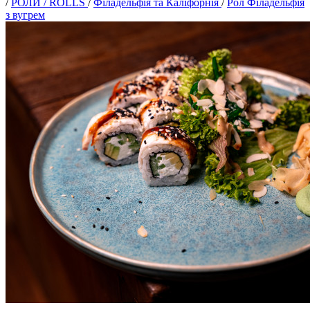
/
РОЛИ / ROLLS
/
Філадельфія та Каліфорнія
/
Рол Філадельфія
з вугрем