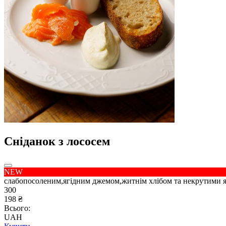
Сніданок з лососем
NEW
слабопосоленим,ягідним джемом,житнім хлібом та некрутими 
300
198 ₴
Всього:
UAH