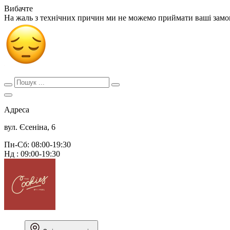
Вибачте
На жаль з технічних причин ми не можемо приймати ваші зам
Адреса
вул. Єсеніна, 6
Пн-Сб: 08:00-19:30
Нд : 09:00-19:30