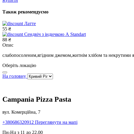
Купити
Також рекомендуємо
Латте
55 ₴
Сендвіч з індичкою А Standart
88 ₴
Опис
слабопосоленим,ягідним джемом,житнім хлібом та некрутими 
Оберіть локацію
На головну
Campania Pizza Pasta
вул. Комерційна, 7
+380686320912
Переглянути на мапі
Пн-Нд з 11 до 22.00