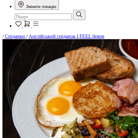
Змінити локацію
/
Сніданки
/
Англійський сніданок I FEEL бекон