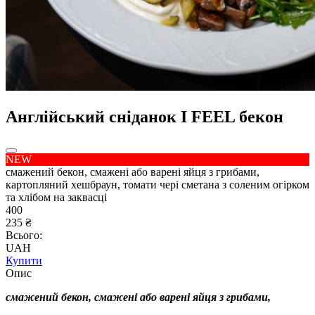
Англійський сніданок I FEEL бекон
NEW
смажений бекон, смажені або варені яйця з грибами,
картопляний хешбраун, томати чері сметана з соленим огірком
та хлібом на заквасці
400
235 ₴
Всього:
UAH
Купити
Опис
смажений бекон, смажені або варені яйця з грибами,