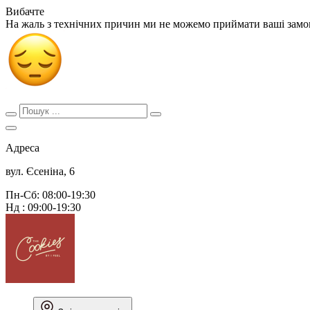
Вибачте
На жаль з технічних причин ми не можемо приймати ваші зам
Адреса
вул. Єсеніна, 6
Пн-Сб: 08:00-19:30
Нд : 09:00-19:30