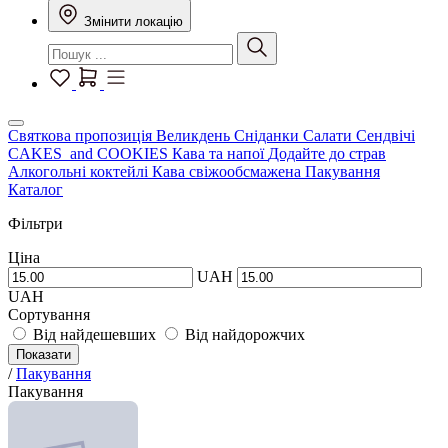
Змінити локацію
Святкова пропозиція
Великдень
Сніданки
Салати
Сендвічі
CAKES and COOKIES
Кава та напої
Додайте до страв
Алкогольні коктейлі
Кава свіжообсмажена
Пакування
Каталог
Фільтри
Ціна
UAH
UAH
Сортування
Від найдешевших
Від найдорожчих
Показати
/
Пакування
Пакування