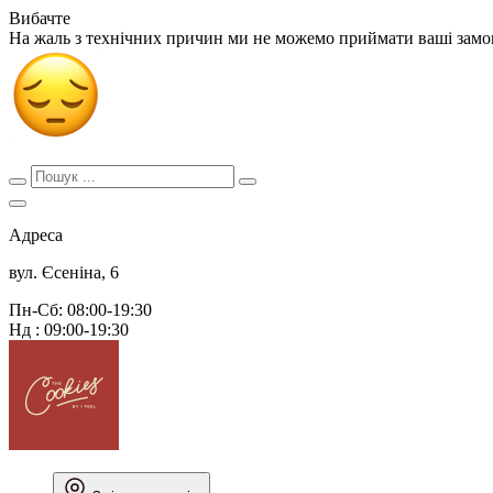
Вибачте
На жаль з технічних причин ми не можемо приймати ваші зам
Адреса
вул. Єсеніна, 6
Пн-Сб: 08:00-19:30
Нд : 09:00-19:30