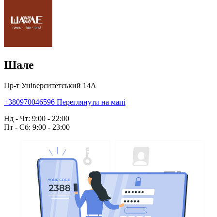
Шале
Пр-т Університетський 14А
+380970046596
Переглянути на мапі
Нд - Чт: 9:00 - 22:00
Пт - Сб: 9:00 - 23:00