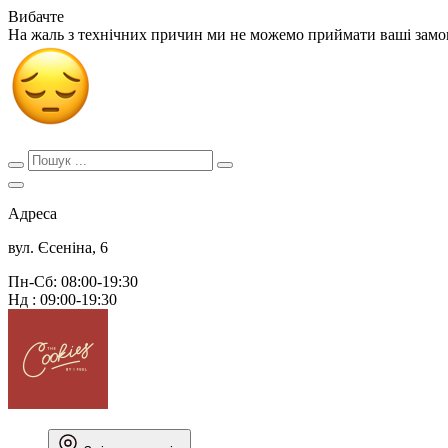
Вибачте
На жаль з технічних причин ми не можемо приймати ваші зам
Адреса
вул. Єсеніна, 6
Пн-Сб: 08:00-19:30
Нд : 09:00-19:30