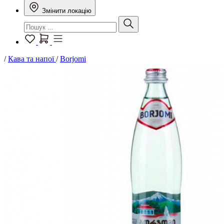
Змінити локацію
/
Кава та напої
/
Borjomi