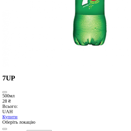
7UP
500мл
28 ₴
Всього:
UAH
Купити
Оберіть локацію