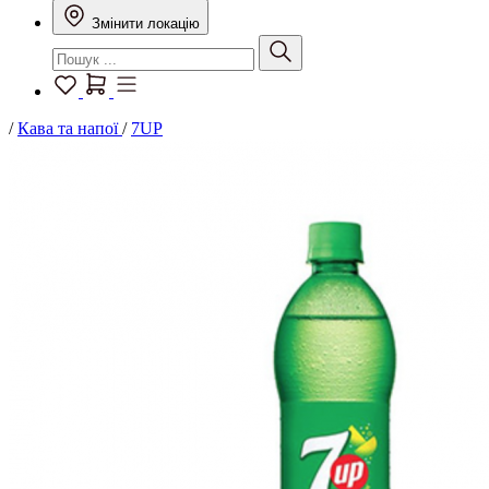
Змінити локацію
/
Кава та напої
/
7UP