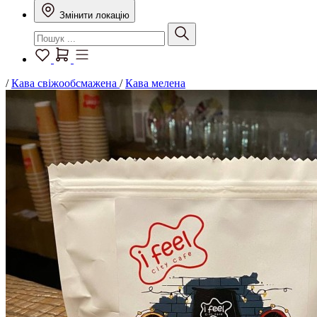
Змінити локацію
/
Кава свіжообсмажена
/
Кава мелена