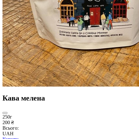
Кава мелена
250г
200 ₴
Всього:
UAH