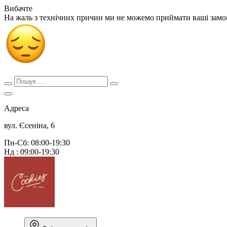
Вибачте
На жаль з технічних причин ми не можемо приймати ваші зам
Адреса
вул. Єсеніна, 6
Пн-Сб: 08:00-19:30
Нд : 09:00-19:30