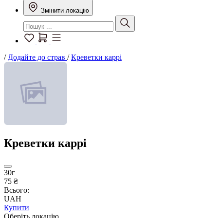
Змінити локацію
/
Додайте до страв
/
Креветки каррі
Креветки каррі
30г
75 ₴
Всього:
UAH
Купити
Оберіть локацію