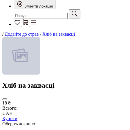
Змінити локацію
/
Додайте до страв
/
Хліб на заквасці
Хліб на заквасці
18 ₴
Всього:
UAH
Купити
Оберіть локацію