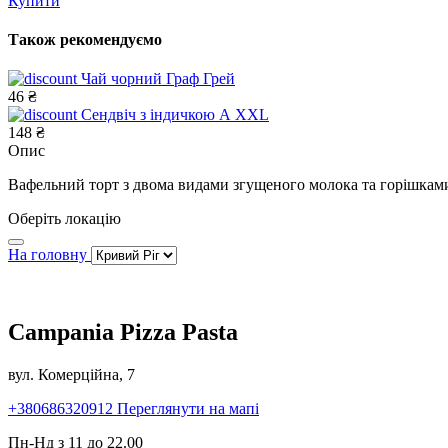
Купити
Також рекомендуємо
Чай чорний Граф Грей
46 ₴
Сендвіч з індичкою А XXL
148 ₴
Опис
Вафельний торт з двома видами згущеного молока та горішкам
Оберіть локацію
На головну
Campania Pizza Pasta
вул. Комерційна, 7
+380686320912
Переглянути на мапі
Пн-Нд з 11 до 22.00