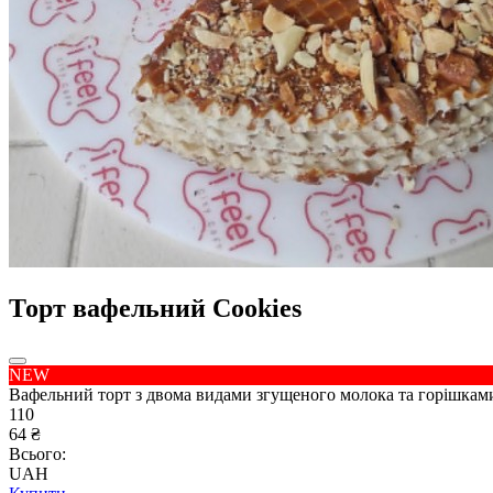
Торт вафельний Cookies
NEW
Вафельний торт з двома видами згущеного молока та горішкам
110
64 ₴
Всього:
UAH