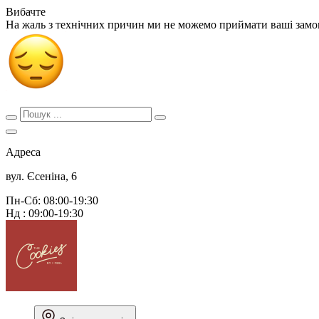
Вибачте
На жаль з технічних причин ми не можемо приймати ваші зам
Адреса
вул. Єсеніна, 6
Пн-Сб: 08:00-19:30
Нд : 09:00-19:30