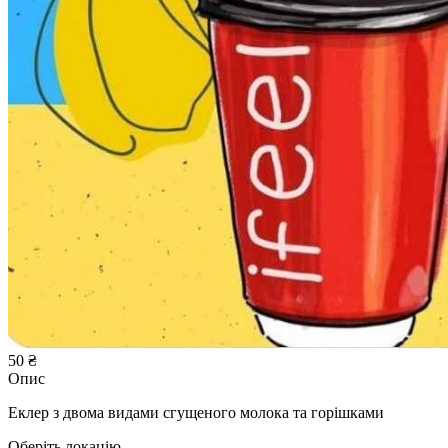
50 ₴
Опис
Еклер з двома видами сгущеного молока та горішками
Оберіть локацію