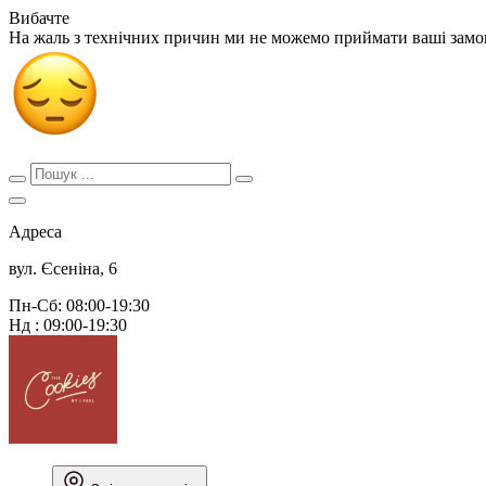
Вибачте
На жаль з технічних причин ми не можемо приймати ваші зам
Адреса
вул. Єсеніна, 6
Пн-Сб: 08:00-19:30
Нд : 09:00-19:30