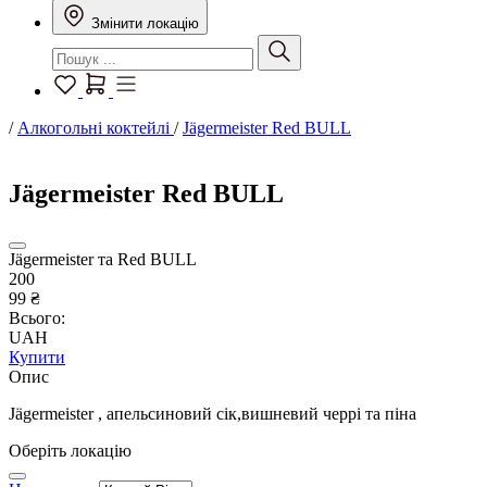
Змінити локацію
/
Алкогольні коктейлі
/
Jägermeister Red BULL
Jägermeister Red BULL
Jägermeister та Red BULL
200
99 ₴
Всього:
UAH
Купити
Опис
Jägermeister , апельсиновий сік,вишневий черрі та піна
Оберіть локацію