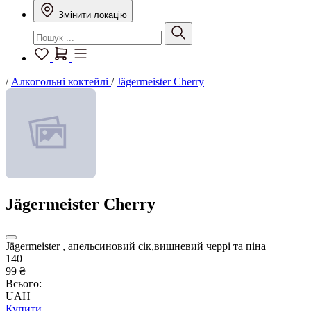
Змінити локацію
/
Алкогольні коктейлі
/
Jägermeister Cherry
Jägermeister Cherry
Jägermeister , апельсиновий сік,вишневий черрі та піна
140
99 ₴
Всього:
UAH
Купити