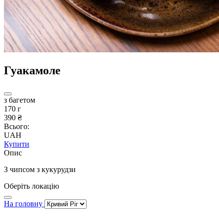
Гуакамоле
з багетом
170 г
390 ₴
Всього:
UAH
Купити
Опис
З чипсом з кукурудзи
Оберіть локацію
На головну