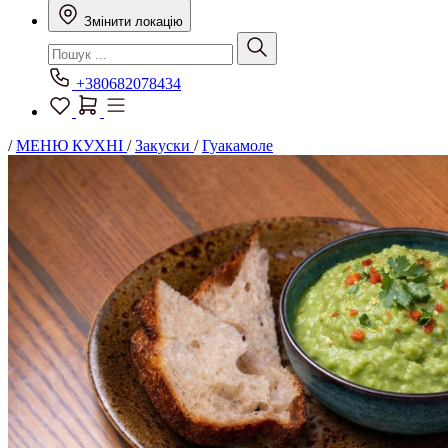
Змінити локацію
+380682078434
/
МЕНЮ КУХНІ
/
Закуски
/
Гуакамоле