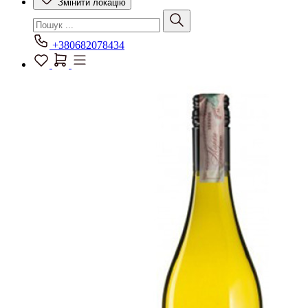
Змінити локацію
+380682078434