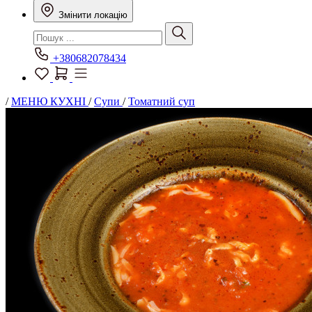
Змінити локацію
+380682078434
/
МЕНЮ КУХНІ
/
Супи
/
Томатний суп