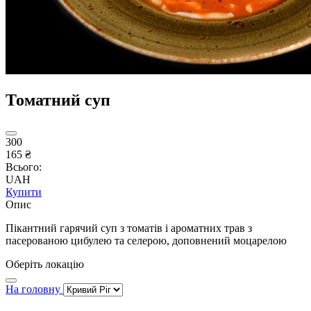
Томатний суп
300
165 ₴
Всього:
UAH
Купити
Опис
Пікантний гарячий суп з томатів і ароматних трав з
пасерованою цибулею та селерою, доповнений моцарелою
Оберіть локацію
На головну