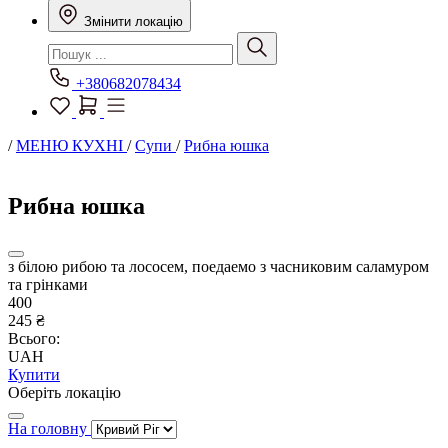
Змінити локацію
+380682078434
/
МЕНЮ КУХНІ
/
Супи
/
Рибна юшка
Рибна юшка
з білою рибою та лососем, поедаемо з часниковим саламуром
та грінками
400
245 ₴
Всього:
UAH
Купити
Оберіть локацію
На головну