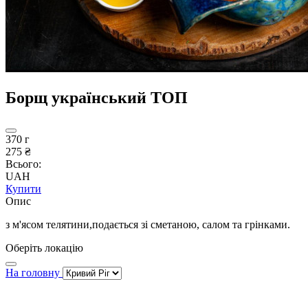
Борщ український ТОП
370 г
275 ₴
Всього:
UAH
Купити
Опис
з м'ясом телятини,подається зі сметаною, салом та грінками.
Оберіть локацію
На головну