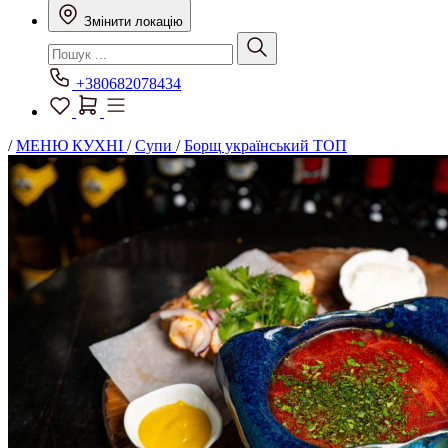
Змінити локацію
+380682078434
/
МЕНЮ КУХНІ
/
Супи
/
Борщ український ТОП