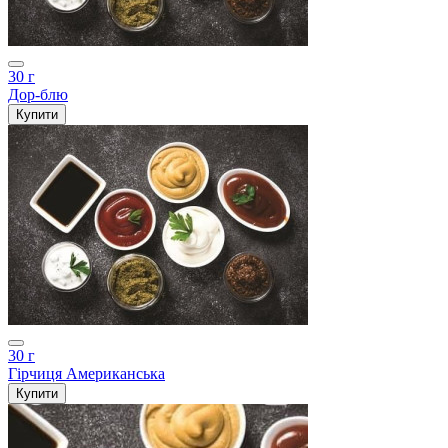
30 г
Дор-блю
Купити
30 г
Гірчиця Американська
Купити