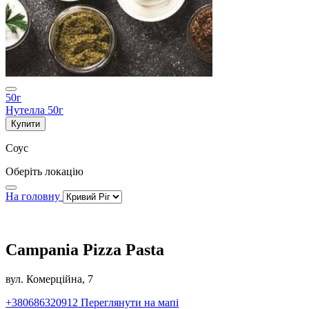
50г
Нутелла 50г
Купити
Соус
Оберіть локацію
На головну
Campania Pizza Pasta
вул. Комерційна, 7
+380686320912
Переглянути на мапі