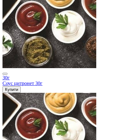
30г
Соус цитронет 30г
Купити