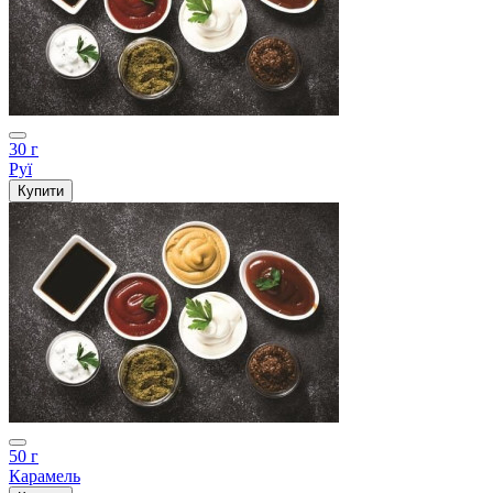
30 г
Руї
Купити
50 г
Карамель