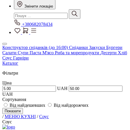
Змінити локацію
+380682078434
Конструктор сніданків (до 16:00)
Сніданки
Закуски
Бургери
Салати
Супи
Паста
М'ясо
Риба та морепродукти
Десерти
Хліб
Соус
Гарніри
Каталог
Фільтри
Ціна
UAH
UAH
Сортування
Від найдешевших
Від найдорожчих
Показати
/
МЕНЮ КУХНІ
/
Соус
Соус