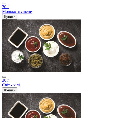
30 г
Молоко згущене
Купити
30 г
Світ - чілі
Купити