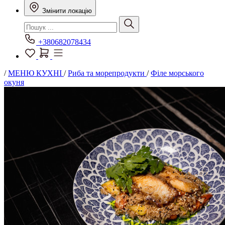
Змінити локацію
+380682078434
/
МЕНЮ КУХНІ
/
Риба та морепродукти
/
Філе морського
окуня