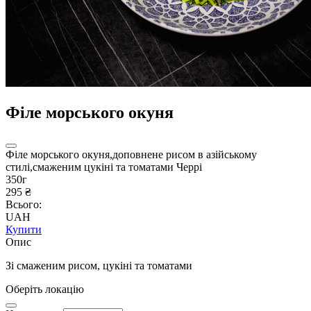
Філе морського окуня
Філе морського окуня,доповнене рисом в азійському
стилі,смаженим цукіні та томатами Черрі
350г
295 ₴
Всього:
UAH
Купити
Опис
Зі смаженим рисом, цукіні та томатами
Оберіть локацію