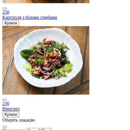
250
Картопля з білими грибами
Купити
230
Вінегрет
Купити
Оберіть локацію