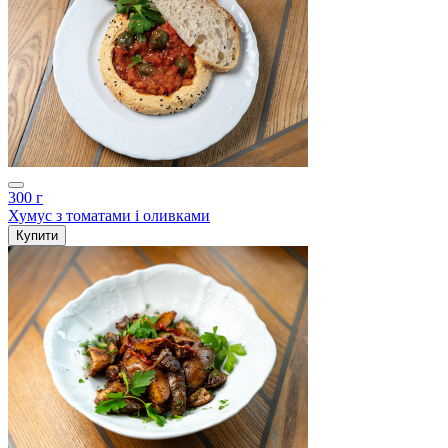
300 г
Хумус з томатами і оливками
Купити