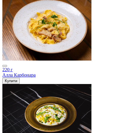
220 г
Алла Карбонара
Купити