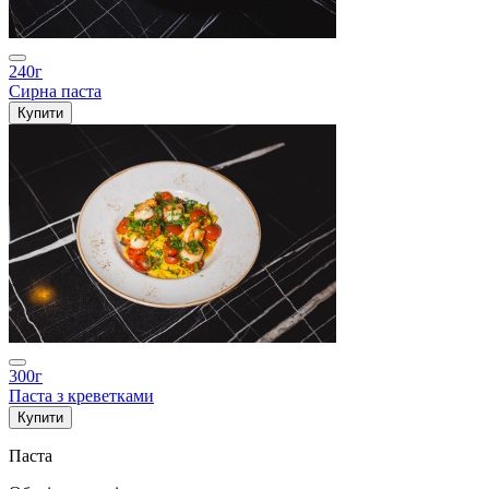
240г
Сирна паста
Купити
300г
Паста з креветками
Купити
Паста