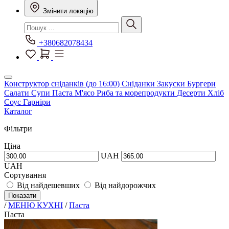
Змінити локацію
+380682078434
Конструктор сніданків (до 16:00)
Сніданки
Закуски
Бургери
Салати
Супи
Паста
М'ясо
Риба та морепродукти
Десерти
Хліб
Соус
Гарніри
Каталог
Фільтри
Ціна
UAH
UAH
Сортування
Від найдешевших
Від найдорожчих
Показати
/
МЕНЮ КУХНІ
/
Паста
Паста