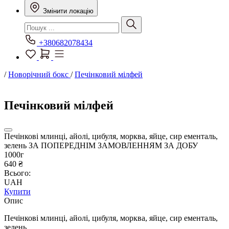
Змінити локацію
+380682078434
/
Новорічний бокс
/
Печінковий мілфей
Печінковий мілфей
Печінкові млинці, айолі, цибуля, морква, яйце, сир ементаль,
зелень ЗА ПОПЕРЕДНІМ ЗАМОВЛЕННЯМ ЗА ДОБУ
1000г
640 ₴
Всього:
UAH
Купити
Опис
Печінкові млинці, айолі, цибуля, морква, яйце, сир ементаль,
зелень