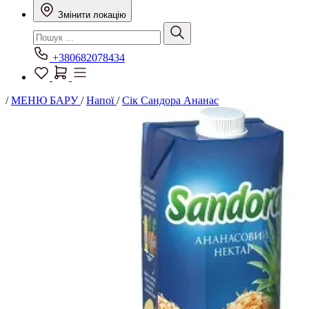
Змінити локацію
+380682078434
/
МЕНЮ БАРУ
/
Напої
/
Сік Сандора Ананас