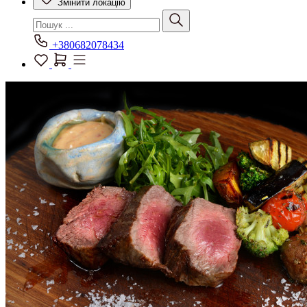
Змінити локацію
+380682078434