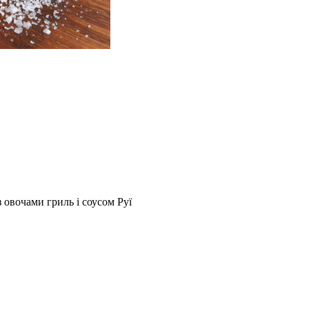
 овочами гриль і соусом Руї