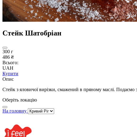
Стейк Шатобріан
300 г
486 ₴
Всього:
UAH
Купити
Опис
Стейк з яловичої вирізки, смажений в пряному маслі. Подаємо з
Оберіть локацію
На головну