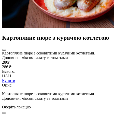
Картопляне пюре з курячою котлетою
Картопляне пюре з соковитими курячими котлетами.
Доповнені міксом салату та томатами
280г
286 ₴
Всього:
UAH
Купити
Опис
Картопляне пюре з соковитими курячими котлетами.
Доповнені міксом салату та томатами
Оберіть локацію