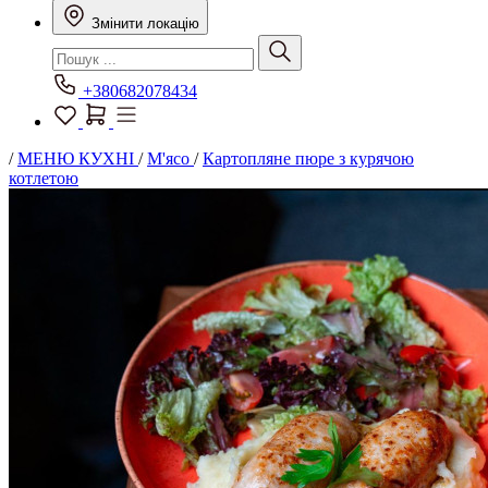
Змінити локацію
+380682078434
/
МЕНЮ КУХНІ
/
М'ясо
/
Картопляне пюре з курячою
котлетою