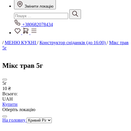
Змінити локацію
+380682078434
/
МЕНЮ КУХНІ
/
Конструктор сніданків (до 16:00)
/
Мікс трав
5г
Мікс трав 5г
5г
10 ₴
Всього:
UAH
Купити
Оберіть локацію
На головну